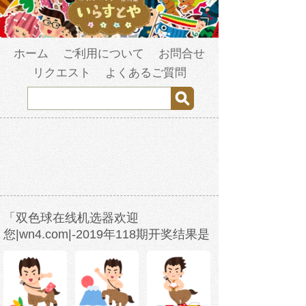
ホーム
ご利用について
お問合せ
リクエスト
よくあるご質問
「双色球在线机选器欢迎
您|wn4.com|-2019年118期开奖结果是
多少-w3b2s1-2023年3月24日14时23分
41秒-s69943fco.com」の検索結果