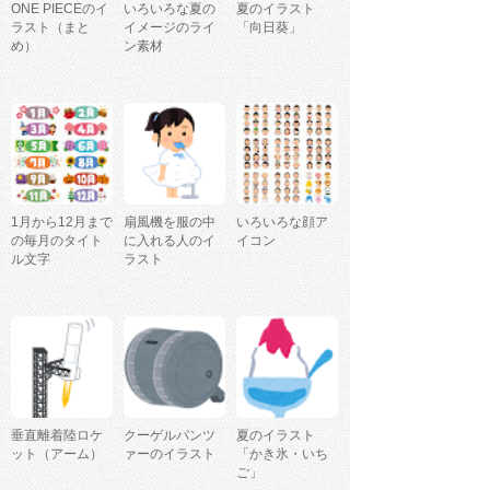
ONE PIECEのイ
いろいろな夏の
夏のイラスト
ラスト（まと
イメージのライ
「向日葵」
め）
ン素材
1月から12月まで
扇風機を服の中
いろいろな顔ア
の毎月のタイト
に入れる人のイ
イコン
ル文字
ラスト
垂直離着陸ロケ
クーゲルパンツ
夏のイラスト
ット（アーム）
ァーのイラスト
「かき氷・いち
ご」