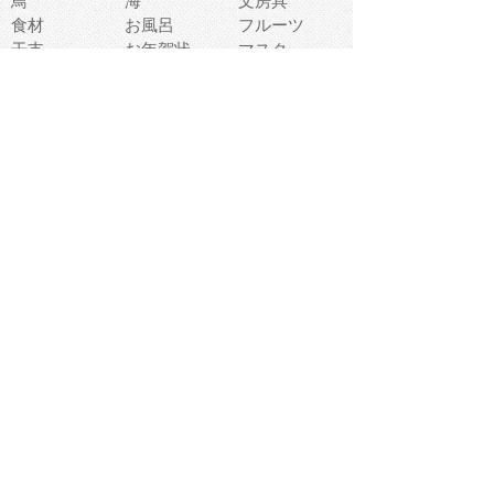
鳥
海
文房具
食材
お風呂
フルーツ
干支
お年賀状
マスク
調味料
猫
物語
介護
南国
ウェディング
ランドマーク
環境問題
髪
スポーツ用具
書類
クリスマス
夏休み
怪我
テンプレート
メディア
食器
お祭り
政治
中年
座布団
映画
メッセージ
電車
ゴミ
楽器
パン
宗教
幼稚園
エネルギー
引越し
農業
自転車
オリンピック
飾り
お寿司
POP
食べ物キャラ
ダンス
体育
梅雨
棒人間
周辺機器
メタボリック
お葬式
思い出
歯
集合
運動会
春
室内
流通
カフェ
お誕生日