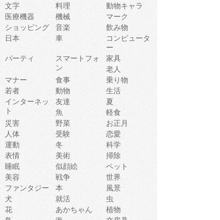
文字
料理
動物キャラ
医療機器
機械
マーク
ショッピング
音楽
飲み物
日本
車
コンピュータ
ー
パーティ
スマートフォ
家具
ン
老人
マナー
食事
乗り物
若者
動物
生活
インターネッ
友達
夏
ト
魚
軽食
災害
野菜
お正月
人体
受験
恋愛
運動
冬
科学
表情
美術
掃除
睡眠
似顔絵
ペット
美容
戦争
世界
ファンタジー
本
風景
犬
就活
虫
花
あかちゃん
植物