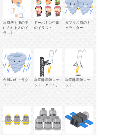
扇風機を服の中
ドーパミン中毒
ダブル台風のキ
に入れる人のイ
のイラスト
ャラクター
ラスト
台風のキャラク
垂直離着陸ロケ
垂直離着陸ロケ
ター
ット（アーム）
ット