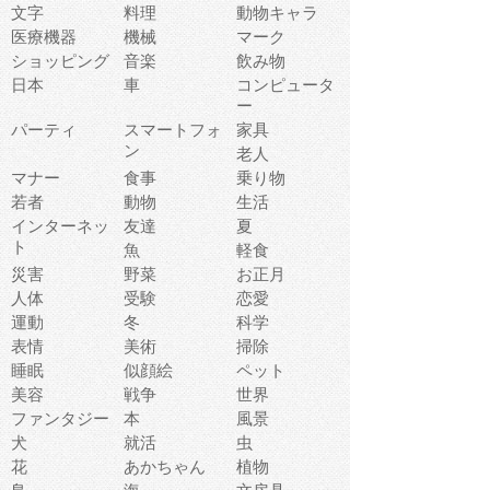
文字
料理
動物キャラ
医療機器
機械
マーク
ショッピング
音楽
飲み物
日本
車
コンピュータ
ー
パーティ
スマートフォ
家具
ン
老人
マナー
食事
乗り物
若者
動物
生活
インターネッ
友達
夏
ト
魚
軽食
災害
野菜
お正月
人体
受験
恋愛
運動
冬
科学
表情
美術
掃除
睡眠
似顔絵
ペット
美容
戦争
世界
ファンタジー
本
風景
犬
就活
虫
花
あかちゃん
植物