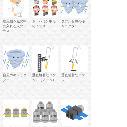
扇風機を服の中
ドーパミン中毒
ダブル台風のキ
に入れる人のイ
のイラスト
ャラクター
ラスト
台風のキャラク
垂直離着陸ロケ
垂直離着陸ロケ
ター
ット（アーム）
ット