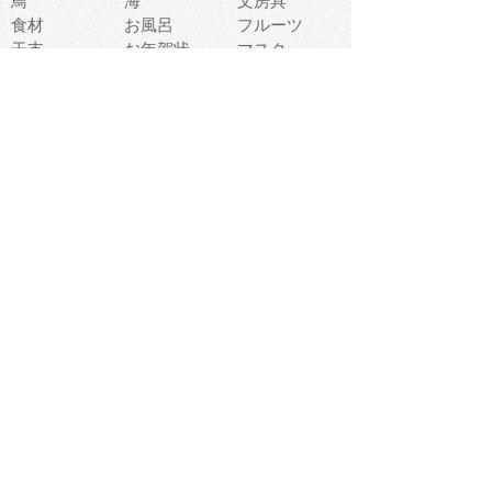
鳥
海
文房具
食材
お風呂
フルーツ
干支
お年賀状
マスク
調味料
猫
物語
介護
南国
ウェディング
ランドマーク
環境問題
髪
スポーツ用具
書類
クリスマス
夏休み
怪我
テンプレート
メディア
食器
お祭り
政治
中年
座布団
映画
メッセージ
電車
ゴミ
楽器
パン
宗教
幼稚園
エネルギー
引越し
農業
自転車
オリンピック
飾り
お寿司
POP
食べ物キャラ
ダンス
体育
梅雨
棒人間
周辺機器
メタボリック
お葬式
思い出
歯
集合
運動会
春
室内
流通
カフェ
お誕生日