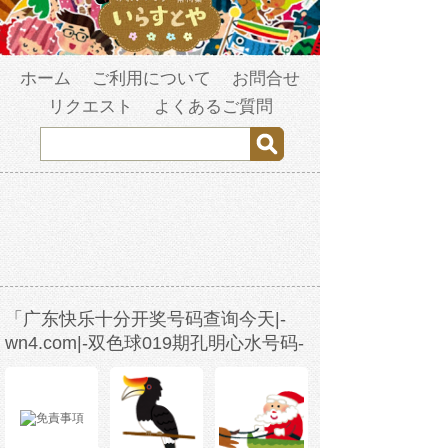
ホーム
ご利用について
お問合せ
リクエスト
よくあるご質問
「广东快乐十分开奖号码查询今天|-
wn4.com|-双色球019期孔明心水号码-
w3b2s1-2023年3月27日17时46分26
秒-1cxo4hmsq.com」の検索結果