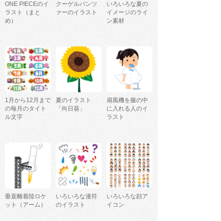
ONE PIECEのイ
クーゲルパンツ
いろいろな夏の
ラスト（まと
ァーのイラスト
イメージのライ
め）
ン素材
1月から12月まで
夏のイラスト
扇風機を服の中
の毎月のタイト
「向日葵」
に入れる人のイ
ル文字
ラスト
垂直離着陸ロケ
いろいろな漫符
いろいろな顔ア
ット（アーム）
のイラスト
イコン