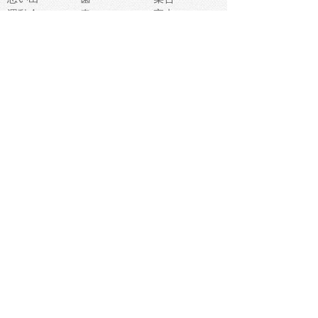
運動会
春
室内
流通
カフェ
お誕生日
宇宙
英語
バレンタイン
サッカー
野球
吹奏楽
トイレ
秋
歌
卒業式
夏バテ
健康診断
爬虫類両生類
フレーム
新社会人
天気
洗濯
ハロウィン
お弁当
ぴょこ
文化祭
ライン
古代生物
ゴールデンウ
ィーク
深海
漁業
貝
あいさつ
裁縫
人体キャラ
お花見
世代
地図
こども職業
甲殻類
人工知能
仏像
花火
初詣
年の瀬
新学期
スープ
入学式
給食
地域キャラ
音楽家
忘年会
恐竜
禁止
紅葉
林業