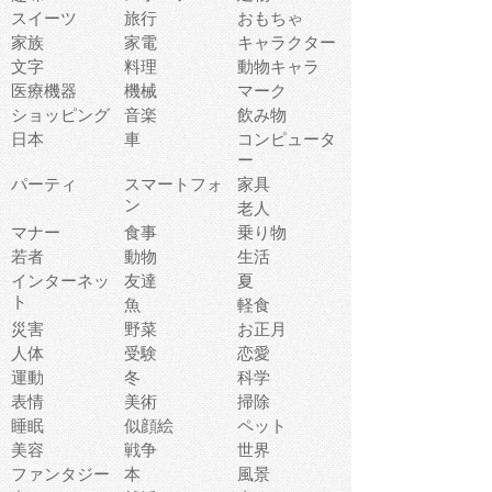
スイーツ
旅行
おもちゃ
家族
家電
キャラクター
文字
料理
動物キャラ
医療機器
機械
マーク
ショッピング
音楽
飲み物
日本
車
コンピュータ
ー
パーティ
スマートフォ
家具
ン
老人
マナー
食事
乗り物
若者
動物
生活
インターネッ
友達
夏
ト
魚
軽食
災害
野菜
お正月
人体
受験
恋愛
運動
冬
科学
表情
美術
掃除
睡眠
似顔絵
ペット
美容
戦争
世界
ファンタジー
本
風景