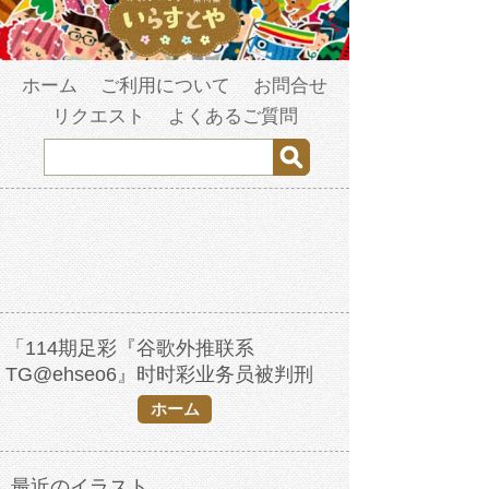
ホーム
ご利用について
お問合せ
リクエスト
よくあるご質問
「114期足彩『谷歌外推联系
TG@ehseo6』时时彩业务员被判刑
2023年2月1日5时9分14秒.ph5tvtp55」
ホーム
の検索結果
最近のイラスト