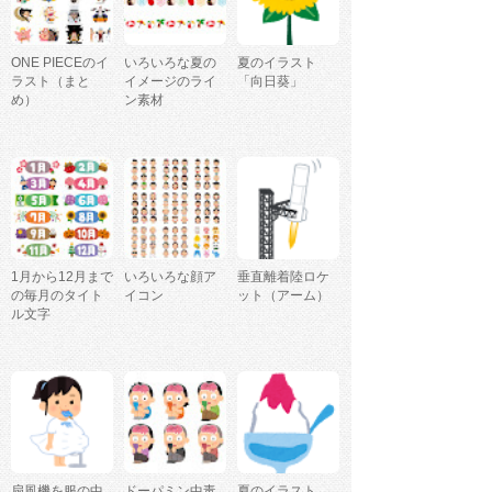
ONE PIECEのイ
いろいろな夏の
夏のイラスト
ラスト（まと
イメージのライ
「向日葵」
め）
ン素材
1月から12月まで
いろいろな顔ア
垂直離着陸ロケ
の毎月のタイト
イコン
ット（アーム）
ル文字
扇風機を服の中
ドーパミン中毒
夏のイラスト