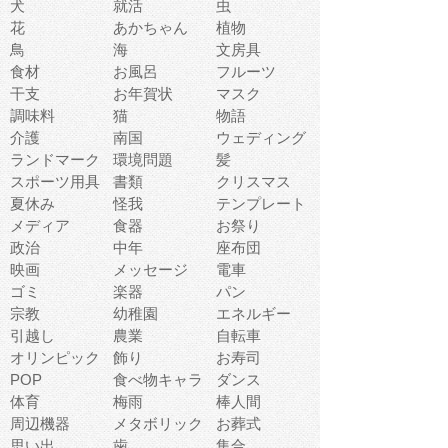
犬
就活
虫
花
あかちゃん
植物
鳥
海
文房具
食材
お風呂
フルーツ
干支
お年賀状
マスク
調味料
猫
物語
介護
南国
ウェディング
ランドマーク
環境問題
髪
スポーツ用具
書類
クリスマス
夏休み
怪我
テンプレート
メディア
食器
お祭り
政治
中年
座布団
映画
メッセージ
電車
ゴミ
楽器
パン
宗教
幼稚園
エネルギー
引越し
農業
自転車
オリンピック
飾り
お寿司
POP
食べ物キャラ
ダンス
体育
梅雨
棒人間
周辺機器
メタボリック
お葬式
思い出
歯
集合