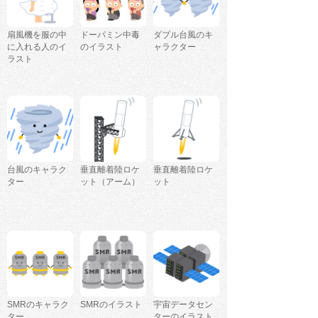
扇風機を服の中
ドーパミン中毒
ダブル台風のキ
に入れる人のイ
のイラスト
ャラクター
ラスト
台風のキャラク
垂直離着陸ロケ
垂直離着陸ロケ
ター
ット（アーム）
ット
SMRのキャラク
SMRのイラスト
宇宙データセン
ター
ターのイラスト