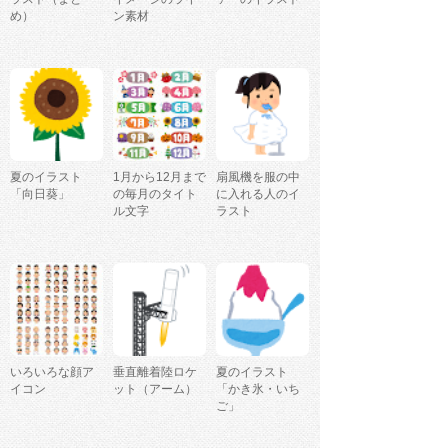
め）
ン素材
夏のイラスト
1月から12月まで
扇風機を服の中
「向日葵」
の毎月のタイト
に入れる人のイ
ル文字
ラスト
いろいろな顔ア
垂直離着陸ロケ
夏のイラスト
イコン
ット（アーム）
「かき氷・いち
ご」