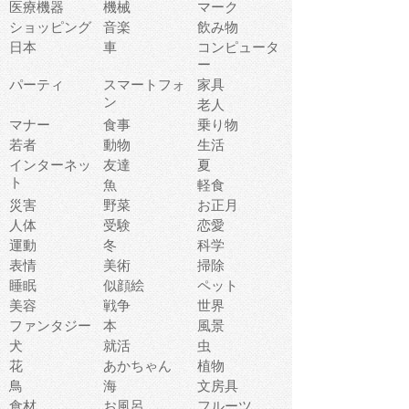
医療機器
機械
マーク
ショッピング
音楽
飲み物
日本
車
コンピュータ
ー
パーティ
スマートフォ
家具
ン
老人
マナー
食事
乗り物
若者
動物
生活
インターネッ
友達
夏
ト
魚
軽食
災害
野菜
お正月
人体
受験
恋愛
運動
冬
科学
表情
美術
掃除
睡眠
似顔絵
ペット
美容
戦争
世界
ファンタジー
本
風景
犬
就活
虫
花
あかちゃん
植物
鳥
海
文房具
食材
お風呂
フルーツ