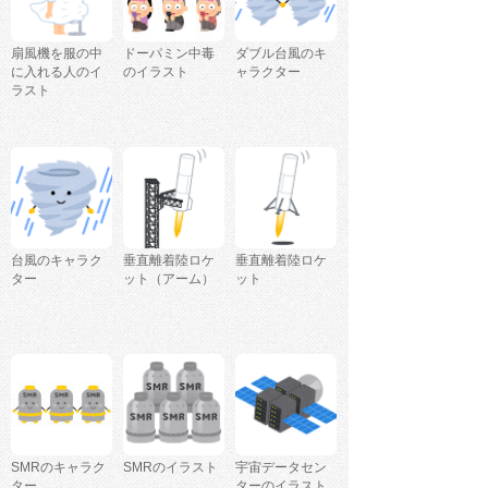
扇風機を服の中
ドーパミン中毒
ダブル台風のキ
に入れる人のイ
のイラスト
ャラクター
ラスト
台風のキャラク
垂直離着陸ロケ
垂直離着陸ロケ
ター
ット（アーム）
ット
SMRのキャラク
SMRのイラスト
宇宙データセン
ター
ターのイラスト