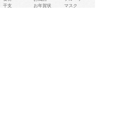
干支
お年賀状
マスク
調味料
猫
物語
介護
南国
ウェディング
ランドマーク
環境問題
髪
スポーツ用具
書類
クリスマス
夏休み
怪我
テンプレート
メディア
食器
お祭り
政治
中年
座布団
映画
メッセージ
電車
ゴミ
楽器
パン
宗教
幼稚園
エネルギー
引越し
農業
自転車
オリンピック
飾り
お寿司
POP
食べ物キャラ
ダンス
体育
梅雨
棒人間
周辺機器
メタボリック
お葬式
思い出
歯
集合
運動会
春
室内
流通
カフェ
お誕生日
宇宙
英語
バレンタイン