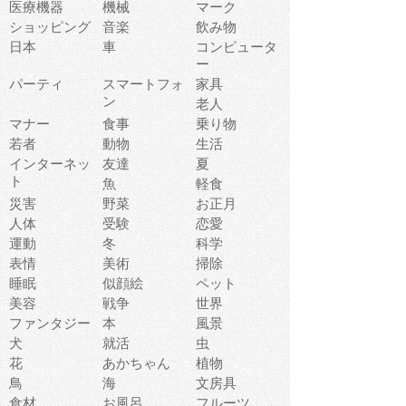
医療機器
機械
マーク
ショッピング
音楽
飲み物
日本
車
コンピュータ
ー
パーティ
スマートフォ
家具
ン
老人
マナー
食事
乗り物
若者
動物
生活
インターネッ
友達
夏
ト
魚
軽食
災害
野菜
お正月
人体
受験
恋愛
運動
冬
科学
表情
美術
掃除
睡眠
似顔絵
ペット
美容
戦争
世界
ファンタジー
本
風景
犬
就活
虫
花
あかちゃん
植物
鳥
海
文房具
食材
お風呂
フルーツ