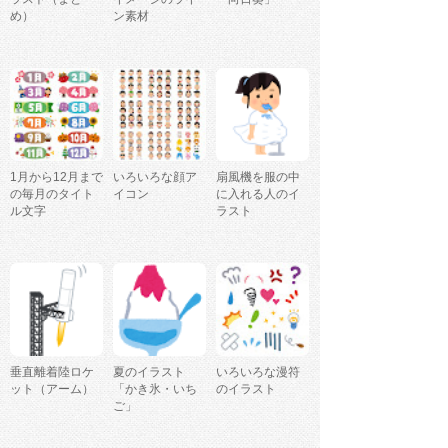
め）
ン素材
1月から12月まで
いろいろな顔ア
扇風機を服の中
の毎月のタイト
イコン
に入れる人のイ
ル文字
ラスト
垂直離着陸ロケ
夏のイラスト
いろいろな漫符
ット（アーム）
「かき氷・いち
のイラスト
ご」