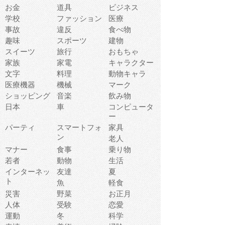
お金
道具
ビジネス
学校
ファッション
医療
事故
違反
食べ物
趣味
スポーツ
建物
スイーツ
旅行
おもちゃ
家族
家電
キャラクター
文字
料理
動物キャラ
医療機器
機械
マーク
ショッピング
音楽
飲み物
日本
車
コンピュータ
ー
パーティ
スマートフォ
家具
ン
老人
マナー
食事
乗り物
若者
動物
生活
インターネッ
友達
夏
ト
魚
軽食
災害
野菜
お正月
人体
受験
恋愛
運動
冬
科学