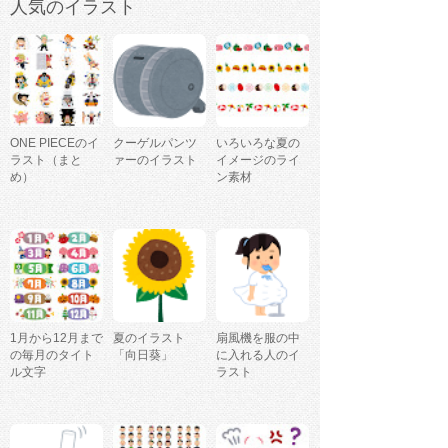
人気のイラスト
ONE PIECEのイ
クーゲルパンツ
いろいろな夏の
ラスト（まと
ァーのイラスト
イメージのライ
め）
ン素材
1月から12月まで
夏のイラスト
扇風機を服の中
の毎月のタイト
「向日葵」
に入れる人のイ
ル文字
ラスト