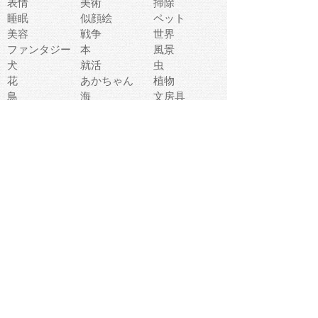
表情
美術
掃除
睡眠
似顔絵
ペット
美容
戦争
世界
ファンタジー
本
風景
犬
就活
虫
花
あかちゃん
植物
鳥
海
文房具
食材
お風呂
フルーツ
干支
お年賀状
マスク
調味料
猫
物語
介護
南国
ウェディング
ランドマーク
環境問題
髪
スポーツ用具
書類
クリスマス
夏休み
怪我
テンプレート
メディア
食器
お祭り
政治
中年
座布団
映画
メッセージ
電車
ゴミ
楽器
パン
宗教
幼稚園
エネルギー
引越し
農業
自転車
オリンピック
飾り
お寿司