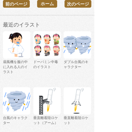
ホーム
前のページ
次のページ
最近のイラスト
扇風機を服の中
ドーパミン中毒
ダブル台風のキ
に入れる人のイ
のイラスト
ャラクター
ラスト
台風のキャラク
垂直離着陸ロケ
垂直離着陸ロケ
ター
ット（アーム）
ット