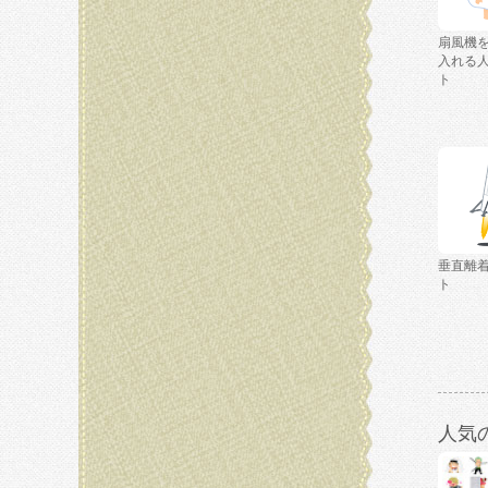
扇風機
入れる
ト
垂直離
ト
人気