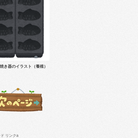
焼き器のイラスト（養殖）
ド リンクa