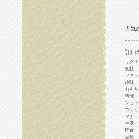
人気
詳細
リクエ
会社
ファッ
趣味
おもち
料理
ショッ
コンピ
マナー
生活
軽食
受験