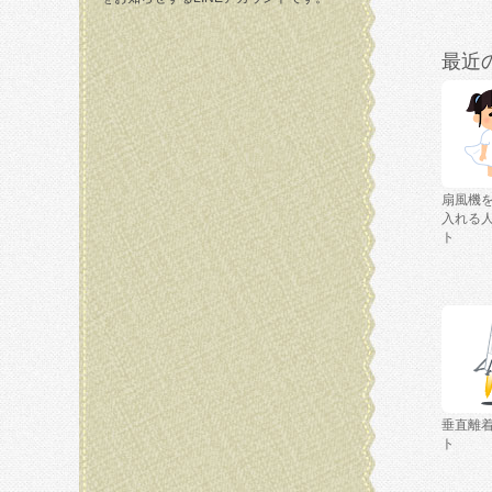
最近
扇風機
入れる
ト
垂直離
ト