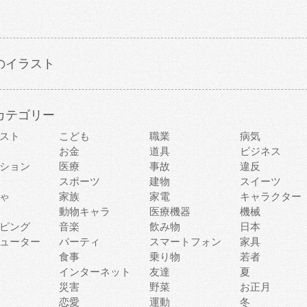
のイラスト
カテゴリー
スト
こども
職業
病気
お金
道具
ビジネス
ション
医療
事故
違反
スポーツ
建物
スイーツ
ゃ
家族
家電
キャラクター
動物キャラ
医療機器
機械
ピング
音楽
飲み物
日本
ューター
パーティ
スマートフォン
家具
食事
乗り物
若者
インターネット
友達
夏
災害
野菜
お正月
恋愛
運動
冬