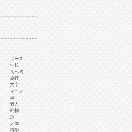
ポーズ
学校
食べ物
旅行
文字
マーク
車
老人
動物
魚
人体
科学