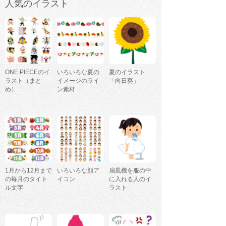
人気のイラスト
ONE PIECEのイ
いろいろな夏の
夏のイラスト
ラスト（まと
イメージのライ
「向日葵」
め）
ン素材
1月から12月まで
いろいろな顔ア
扇風機を服の中
の毎月のタイト
イコン
に入れる人のイ
ル文字
ラスト