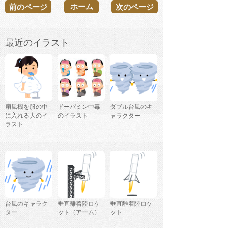
ホーム
前のページ
次のページ
最近のイラスト
扇風機を服の中
ドーパミン中毒
ダブル台風のキ
に入れる人のイ
のイラスト
ャラクター
ラスト
台風のキャラク
垂直離着陸ロケ
垂直離着陸ロケ
ター
ット（アーム）
ット