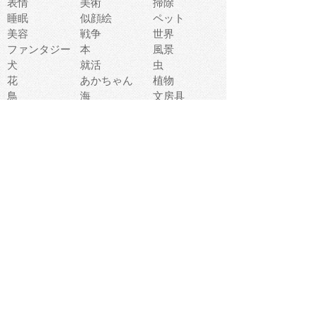
表情
美術
掃除
睡眠
似顔絵
ペット
美容
戦争
世界
ファンタジー
本
風景
犬
就活
虫
花
あかちゃん
植物
鳥
海
文房具
食材
お風呂
フルーツ
干支
お年賀状
マスク
調味料
猫
物語
介護
南国
ウェディング
ランドマーク
環境問題
髪
スポーツ用具
書類
クリスマス
夏休み
怪我
テンプレート
メディア
食器
お祭り
政治
中年
座布団
映画
メッセージ
電車
ゴミ
楽器
パン
宗教
幼稚園
エネルギー
引越し
農業
自転車
オリンピック
飾り
お寿司