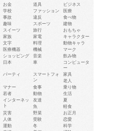
お金
道具
ビジネス
学校
ファッション
医療
事故
違反
食べ物
趣味
スポーツ
建物
スイーツ
旅行
おもちゃ
家族
家電
キャラクター
文字
料理
動物キャラ
医療機器
機械
マーク
ショッピング
音楽
飲み物
日本
車
コンピュータ
ー
パーティ
スマートフォ
家具
ン
老人
マナー
食事
乗り物
若者
動物
生活
インターネッ
友達
夏
ト
魚
軽食
災害
野菜
お正月
人体
受験
恋愛
運動
冬
科学