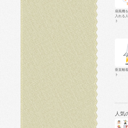
扇風機
入れる
ト
垂直離
ト
人気