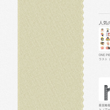
人気
ONE P
ラスト
垂直離
ト（ア