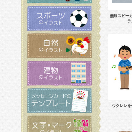
無線スピー
ラ
ウクレレを