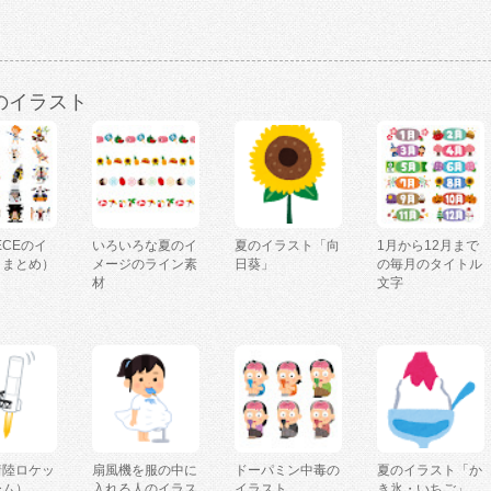
のイラスト
IECEのイ
いろいろな夏のイ
夏のイラスト「向
1月から12月まで
（まとめ）
メージのライン素
日葵」
の毎月のタイトル
材
文字
着陸ロケッ
扇風機を服の中に
ドーパミン中毒の
夏のイラスト「か
ーム）
入れる人のイラス
イラスト
き氷・いちご」