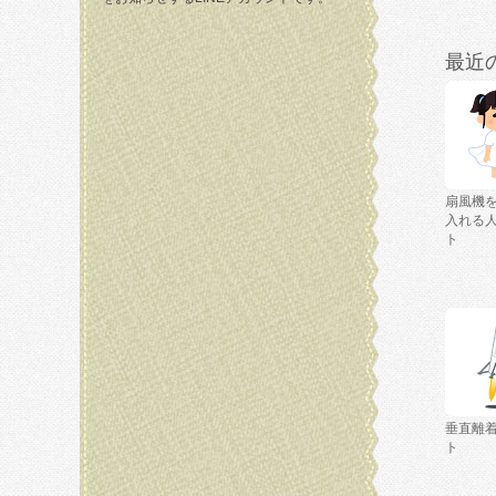
最近
扇風機
入れる
ト
垂直離
ト