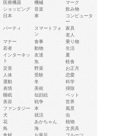
医療機器
機械
マーク
ショッピング
音楽
飲み物
日本
車
コンピュータ
ー
パーティ
スマートフォ
家具
ン
老人
マナー
食事
乗り物
若者
動物
生活
インターネッ
友達
夏
ト
魚
軽食
災害
野菜
お正月
人体
受験
恋愛
運動
冬
科学
表情
美術
掃除
睡眠
似顔絵
ペット
美容
戦争
世界
ファンタジー
本
風景
犬
就活
虫
花
あかちゃん
植物
鳥
海
文房具
食材
お風呂
フルーツ