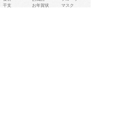
干支
お年賀状
マスク
調味料
猫
物語
介護
南国
ウェディング
ランドマーク
環境問題
髪
スポーツ用具
書類
クリスマス
夏休み
怪我
テンプレート
メディア
食器
お祭り
政治
中年
座布団
映画
メッセージ
電車
ゴミ
楽器
パン
宗教
幼稚園
エネルギー
引越し
農業
自転車
オリンピック
飾り
お寿司
POP
食べ物キャラ
ダンス
体育
梅雨
棒人間
周辺機器
メタボリック
お葬式
思い出
歯
集合
運動会
春
室内
流通
カフェ
お誕生日
宇宙
英語
バレンタイン