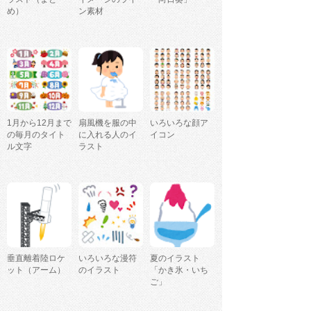
め）
ン素材
1月から12月まで
扇風機を服の中
いろいろな顔ア
の毎月のタイト
に入れる人のイ
イコン
ル文字
ラスト
垂直離着陸ロケ
いろいろな漫符
夏のイラスト
ット（アーム）
のイラスト
「かき氷・いち
ご」