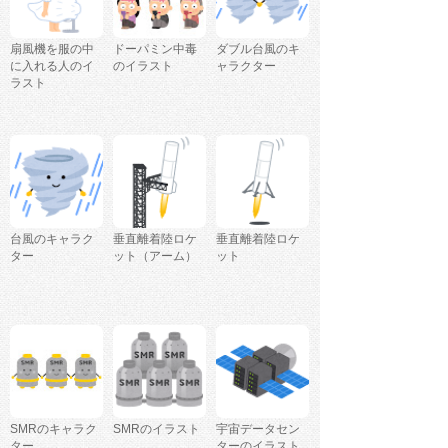
扇風機を服の中
ドーパミン中毒
ダブル台風のキ
に入れる人のイ
のイラスト
ャラクター
ラスト
台風のキャラク
垂直離着陸ロケ
垂直離着陸ロケ
ター
ット（アーム）
ット
SMRのキャラク
SMRのイラスト
宇宙データセン
ター
ターのイラスト